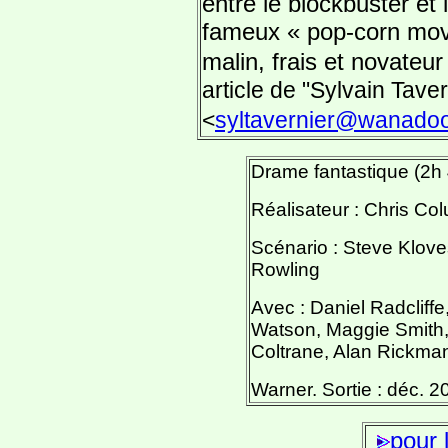
entre le blockbuster et 
fameux « pop-corn movi
malin, frais et novateur
article de "Sylvain Taver
<
syltavernier@wanadoo
Drame fantastique (2h 
Réalisateur : Chris Co
Scénario : Steve Klove
Rowling
Avec : Daniel Radcliff
Watson, Maggie Smith
Coltrane, Alan Rickma
Warner. Sortie : déc. 2
pour 