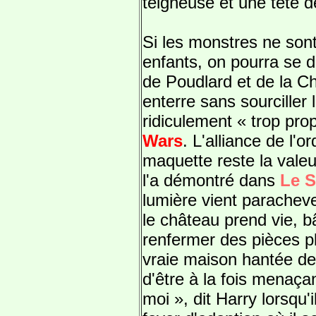
teigneuse et une tête de
Si les monstres ne sont
enfants, on pourra se dé
de Poudlard et de la 
enterre sans sourciller
ridiculement « trop pro
Wars
. L'alliance de l'o
maquette reste la val
l'a démontré dans
Le S
lumière vient paracheve
le château prend vie, 
renfermer des pièces 
vraie maison hantée de 
d'être à la fois menaçan
moi », dit Harry lorsqu'