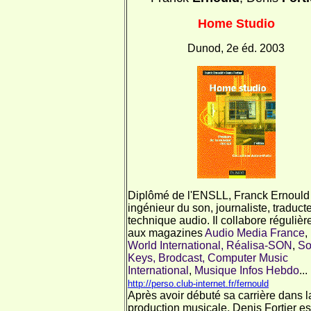
Home Studio
Dunod, 2e éd. 2003
Diplômé de l'ENSLL, Franck Ernould
ingénieur du son, journaliste, traduct
technique audio. Il collabore réguliè
aux magazines
Audio Media France
,
World
International, Réalisa-SON
,
So
Keys, Brodcast, Computer Music
International
,
Musique Infos Hebdo
...
http://perso.club-internet.fr/fernould
Après avoir débuté sa carrière dans l
production musicale, Denis Fortier es