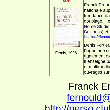
son
Franck Ernoul
nationale sup
free-lance da
doublage, il 
Home Studio
Business
) et
internet.fr/fernou
Denis Fortier
l'ingénierie c
Femis, 1996.
également exp
Il enseigne p
et multimédia
ouvrages sur 
Franck E
fernould@c
http://perso.clu