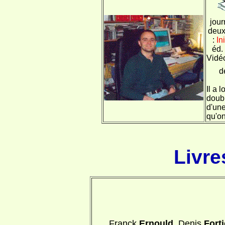
jour
deux
:
In
éd.
Vidéo
d
Il a 
doubl
d'une
qu'on
Livre
Franck
Ernould
, Denis
Forti