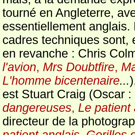
tourné en Angleterre, av
essentiellement anglais. 
cadres techniques sont,
en revanche : Chris Col
l'avion
,
Mrs Doubtfire
,
Ma
L'homme bicentenaire
...
)
est Stuart Craig (Oscar :
dangereuses
,
Le patient
directeur de la photograp
patient anglais
,
Gorilles