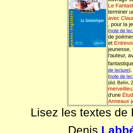
Le Fantas
terminer 
avec Clau
, pour la 
(
note de lec
de poème
et
Entrevo
jeunesse,
l'auteur, a
fantastiqu
,
de lecture
)
(
note de lec
(éd. Belin, 
merveilleu
d'une
Étud
Anneaux
(
Lisez les textes de 
Denis
Labb