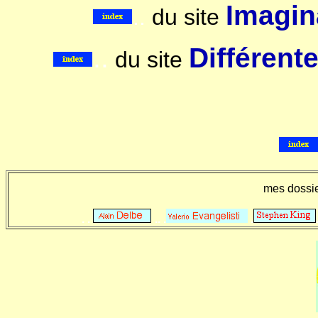
Imagina
..
du site
..
Différent
du site
mes dossi
. .
.. .
.