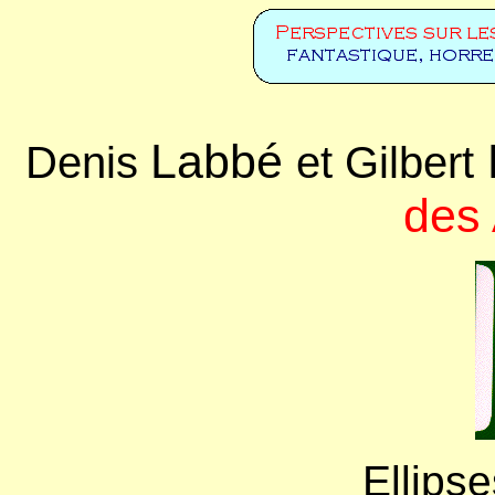
Labbé
M
Denis
et Gilbert
des
Ellipse