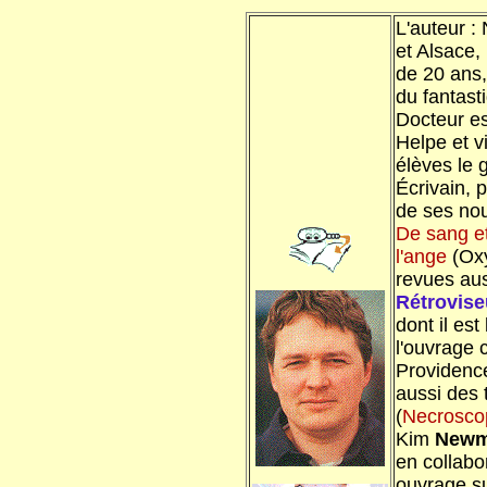
L'auteur :
et Alsace,
de 20 ans
du fantast
Docteur es
Helpe et v
élèves le g
Écrivain, p
de ses nou
De sang et
l'ange
(Oxy
revues aus
Rétrovise
dont il est
l'ouvrage c
Providence
aussi des 
(
Necrosco
Kim
New
en collabo
ouvrage su