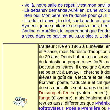
- Voilà, notre salle de répét! C'est mon pavillo
- Là-dedans? demanda Aurélien, d'une voix u
- Ben oui! Mon père me l'a donné pour ça. Il n
- Il a dû la trouver, ta clef, car la porte est g
Aymeric, jeune guitariste de quinze ans, héri
Carline et Aurélien, lui apprennent que l'endr
a vécu dans ce pavillon au XIXe siècle. Et si c'
L'auteur : Né en 1965 à Lunéville, e
et Alsace, mais Nordiste d'adoption 
de 20 ans, Denis Labbé a conservé
du fantastique propre à ses forêts na
Docteur es lettres, il enseigne à Av
Helpe et vit à Bavay. Il cherche à d
élèves le goût de la lecture et de l'é
Écrivain, poète, traducteur et critiqu
de ses nouvelles sont parues en ant
De sang et d'encre
(Naturellement),
l'ange
(Oxymore), mais également d
revues aussi différentes que
Phénix
Rétroviseur
,
Poésie Première
ou
H