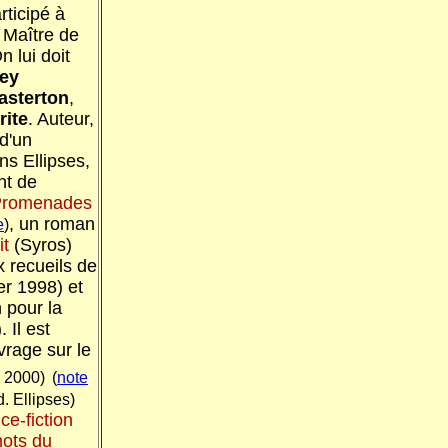
rticipé à
e Maître de
 lui doit
ey
asterton
,
rite
. Auteur,
 d'un
ns Ellipses,
ent de
Promenades
, un roman
e
)
it
(Syros)
ux recueils de
er 1998) et
 pour la
 Il est
vrage sur le
, 2000)
(
note
. Ellipses)
ce-fiction
ots du