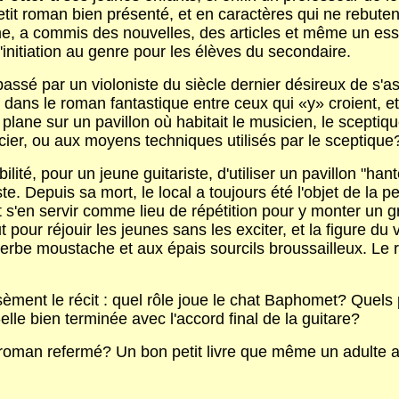
tit roman bien présenté, et en caractères qui ne rebutent 
me, a commis des nouvelles, des articles et même un ess
d'initiation au genre pour les élèves du secondaire.
, passé par un violoniste du siècle dernier désireux de s
te dans le roman fantastique entre ceux qui «y» croient, e
ui plane sur un pavillon où habitait le musicien, le scept
orcier, ou aux moyens techniques utilisés par le sceptique
bilité, pour un jeune guitariste, d'utiliser un pavillon "ha
ste. Depuis sa mort, le local a toujours été l'objet de la 
t s'en servir comme lieu de répétition pour y monter un g
 pour réjouir les jeunes sans les exciter, et la figure du
rbe moustache et aux épais sourcils broussailleux. Le réci
sèment le récit : quel rôle joue le chat Baphomet? Quels po
st-elle bien terminée avec l'accord final de la guitare?
 roman refermé? Un bon petit livre que même un adulte aver