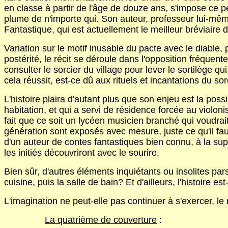
en classe à partir de l'âge de douze ans, s'impose ce pe
plume de n'importe qui. Son auteur, professeur lui-mê
Fantastique, qui est actuellement le meilleur bréviaire 
Variation sur le motif inusable du pacte avec le diable
postérité, le récit se déroule dans l'opposition fréquen
consulter le sorcier du village pour lever le sortilège q
cela réussit, est-ce dû aux rituels et incantations du s
L'histoire plaira d'autant plus que son enjeu est la possi
habitation, et qui a servi de résidence forcée au violoni
fait que ce soit un lycéen musicien branché qui voudrai
génération sont exposés avec mesure, juste ce qu'il faut
d'un auteur de contes fantastiques bien connu, à la supe
les initiés découvriront avec le sourire.
Bien sûr, d'autres éléments inquiétants ou insolites par
cuisine, puis la salle de bain? Et d'ailleurs, l'histoire e
L'imagination ne peut-elle pas continuer à s'exercer, le
La quatrième de couverture
: