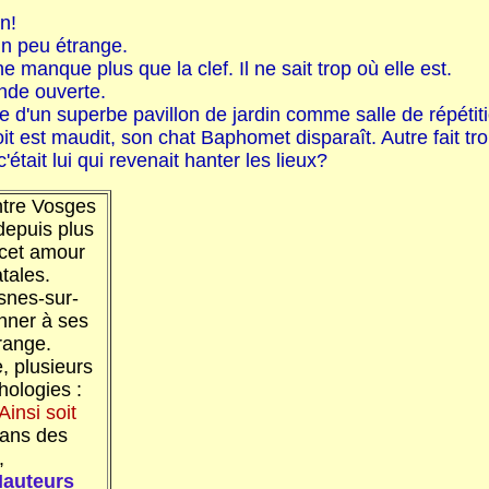
n!
n peu étrange.
e manque plus que la clef. Il ne sait trop où elle est.
rande ouverte.
te d'un superbe pavillon de jardin comme salle de répéti
oit est maudit, son chat Baphomet disparaît. Autre fait tr
était lui qui revenait hanter les lieux?
ntre Vosges
depuis plus
 cet amour
tales.
esnes-sur-
onner à ses
trange.
e, plusieurs
hologies :
Ainsi soit
ans des
,
auteurs