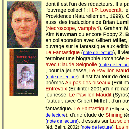
dont il est l'un des rédacteurs. Il a pa
l'ouvrage collectif :
H.P. Lovecraft
, l
Providence (Naturellement, 1999). On
aussi des traductions de Brian
Luml
(
Necroscope
,
Vamphyri
), Graham
M
Kim
Newman
ou encore Poppy Z.
B
en collaboration avec Gilbert
Millet
,
ouvrage sur le fantastique aux éditio
Le Fantastique
(
), il vi
note de lecture
terminer une biographie romancée
avec Claude Seignolle
(
note de lectur
, pour la jeunesse,
Le Pavillon Maud
. Il est l'auteur de de
(
note de lecture
)
poèmes
Au pas des oiseaux
(Editint
Entrevoix
(Editinter 2001)d'un roman
jeunesse,
Le Pavillon Maudit
(Syros).
l'auteur, avec Gilbert
Millet
, d'un ou
,
fantastique
Le Fantastique
(Ellipses
, d'une étude de
Shining
de lecture
)
(éd
, d'essais sur
La scien
(
note de lecture
)
Les m
(éd. Belin, 2002) (
note de lecture
),