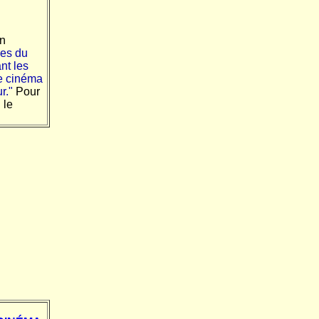
un
ves du
nt les
le cinéma
r."
Pour
 le