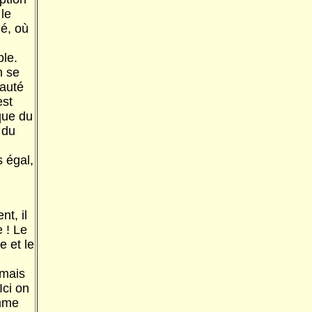
le
ié, où
ble.
n se
eauté
est
que du
 du
s égal,
t, il
e ! Le
e et le
amais
Ici on
omme