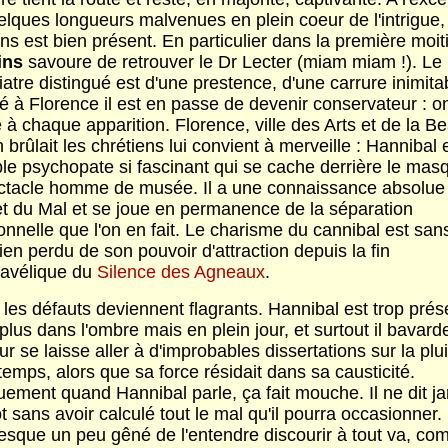
lques longueurs malvenues en plein coeur de l'intrigue, 
s est bien présent. En particulier dans la première moit
ins
savoure de retrouver le Dr Lecter (miam miam !). Le
atre distingué est d'une prestence, d'une carrure inimita
lé à Florence il est en passe de devenir conservateur : o
 à chaque apparition. Florence, ville des Arts et de la B
n brûlait les chrétiens lui convient à merveille : Hannibal 
ble psychopate si fascinant qui se cache derrière le mas
ctacle homme de musée. Il a une connaissance absolue
et du Mal et se joue en permanence de la séparation
ionnelle que l'on en fait. Le charisme du cannibal est san
 rien perdu de son pouvoir d'attraction depuis la fin
avélique du
Silence des Agneaux
.
les défauts deviennent flagrants. Hannibal est trop présen
 plus dans l'ombre mais en plein jour, et surtout il bavard
r se laisse aller à d'improbables dissertations sur la plui
emps, alors que sa force résidait dans sa causticité.
ement quand Hannibal parle, ça fait mouche. Il ne dit j
 sans avoir calculé tout le mal qu'il pourra occasionner. 
resque un peu gêné de l'entendre discourir à tout va, c