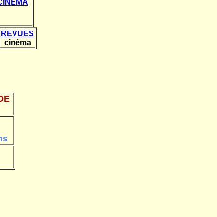
 CINÉMA
REVUES
cinéma
DE
ns