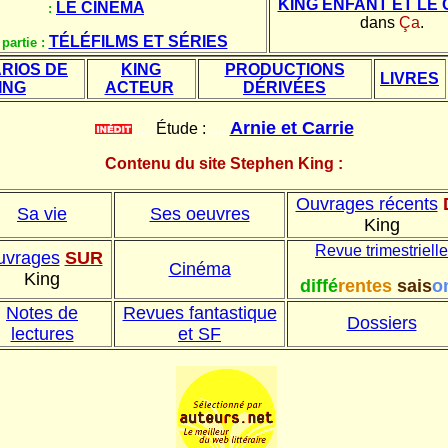
KING ENFANT ET LE
LE CINÉMA
.
:
dans
Ça
.
TÉLÉFILMS ET SÉRIES
.
partie :
RIOS DE
KING
PRODUCTIONS
LIVRES
ING
ACTEUR
DÉRIVÉES
Arnie et Carrie
.... .
Étude :
....
Contenu du site Stephen King :
Ouvrages récents
Sa vie
Ses oeuvres
King
Revue trimestrielle
uvrages
SUR
Cinéma
King
diffé
rentes
sais
o
Notes de
Revues fantastique
Dossiers
lectures
et SF