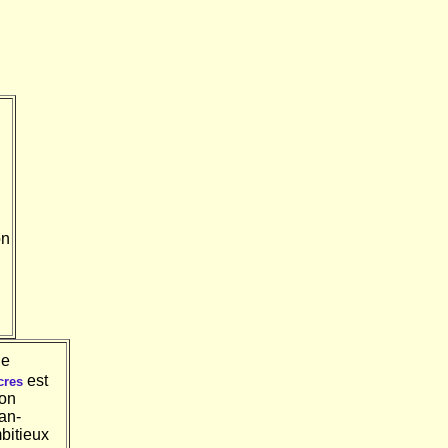
on
e
est
cres
son
an-
bitieux