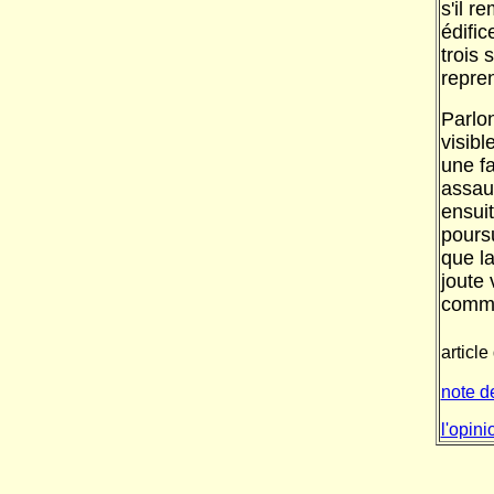
s'il r
édifi
trois 
repre
Parlo
visibl
une fa
assau
ensui
poursu
que la
joute
commen
article
note d
l'opini