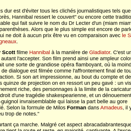
s dur est d'éviter tous les clichés journalistiques tels que 
rès, Hannibal ressert le couvert" ou encore cette traditi
able qui fait suivre le nom du Dr Lecter d'un (miam miam
parenthèses. Alors que le plus simple est encore de parl
qui ne doit à aucun prix être vu en comparaison avec
le S
gneaux
.
y
Scott
filme
Hannibal
à la manière de
Gladiator
. C'est u
 autant l'accepter. Son film prend ainsi une ampleur colo
fait une sorte de grandiose opéra flamboyant, où la moin
de dialogue est filmée comme l'affrontement final de to
'action. Si son art impressionne, au bout du compte et d
 quinze de projection on en ressort un peu gavé : un vi
ement riche, des personnages à la limite de la caricatu
s droit d'une tragédie shakespearienne, et un dénouemen
guignol invraisemblable qui laisse la part belle au gore
dé. Selon la formule de Milos
Forman
dans
Amadeus
, il 
u trop de notes."
urtant ça marche. Malgré cet aspect abracadabrantesque
oire tient la route et reste, en majorité, captivante. A l'exc