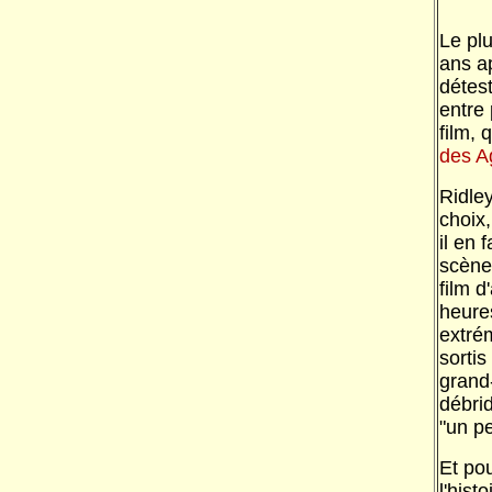
Le plu
ans ap
détest
entre 
film, 
des A
Ridle
choix,
il en 
scène 
film d
heures
extrém
sorti
grand-
débri
"un pe
Et po
l'hist