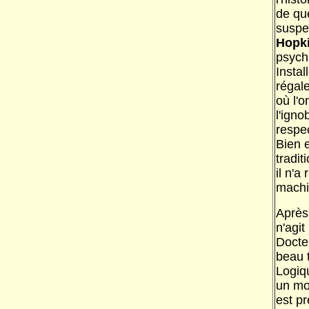
de que
suspen
Hopk
psychi
Instal
régale
où l'o
l'igno
respe
Bien 
tradit
il n'a
machi
Après 
n'agit
Docteu
beau t
Logiqu
un mot
est p