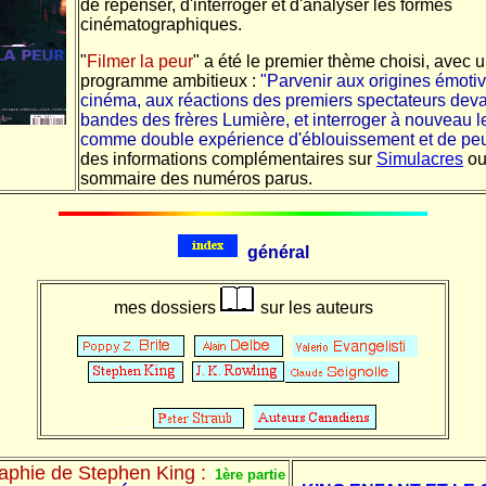
de repenser, d'interroger et d'analyser les formes
cinématographiques.
"
Filmer la peur
" a été le premier thème choisi, avec 
programme ambitieux :
"Parvenir aux origines émoti
cinéma, aux réactions des premiers spectateurs deva
bandes des frères Lumière, et interroger à nouveau 
comme double expérience d'éblouissement et de peu
des informations complémentaires sur
Simulacres
ou
sommaire des numéros parus.
..
général
mes dossiers
sur les auteurs
.
.
..
.
. .. . ....
..
.
aphie de Stephen King :
.
1ère partie