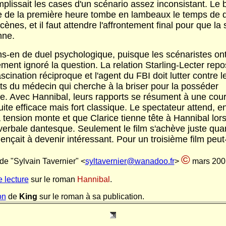
emplissait les cases d'un scénario assez inconsistant. Le 
ce de la première heure tombe en lambeaux le temps de 
scènes, et il faut attendre l'affrontement final pour que la
nne.
ns-en de duel psychologique, puisque les scénaristes on
ement ignoré la question. La relation Starling-Lecter repo
scination réciproque et l'agent du FBI doit lutter contre l
ts du médecin qui cherche à la briser pour la posséder
te. Avec Hannibal, leurs rapports se résument à une cou
ite efficace mais fort classique. Le spectateur attend, en
 tension monte et que Clarice tienne tête à Hannibal lor
 verbale dantesque. Seulement le film s'achève juste qua
çait à devenir intéressant. Pour un troisième film peut
©
 de "Sylvain Tavernier" <
syltavernier@wanadoo.fr
>
mars 200
e lecture
sur le roman
Hannibal
.
on
de
King
sur le roman à sa publication.