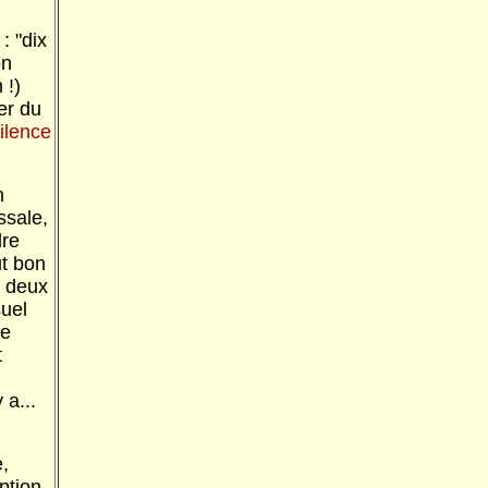
: "dix
on
 !)
er du
ilence
n
ssale,
dre
ut bon
e deux
suel
re
t
y a...
,
eption