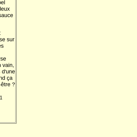
bel
deux
 sauce
t
se sur
es
rse
 vain,
s d'une
nd ça
-être ?
1