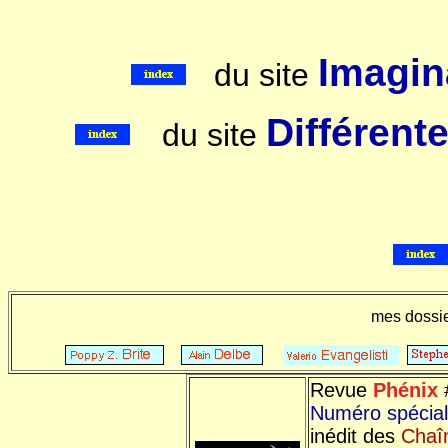
Imagina
..
du site
..
Différent
du site
mes dossi
. .
.. .
.
Revue
Phénix
Numéro spécia
inédit des
Chaî