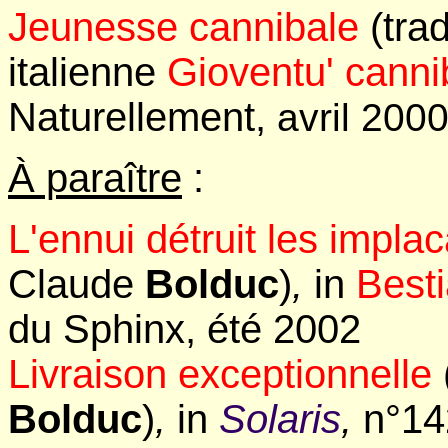
Jeunesse cannibale
(trad
italienne
Gioventu' canni
Naturellement,
avril 200
À paraître
:
L'ennui détruit les impla
Claude
Bolduc
)
,
in
Besti
du Sphinx, été 2002
Livraison exceptionnelle
Bolduc
)
,
in
Solaris
,
n°14