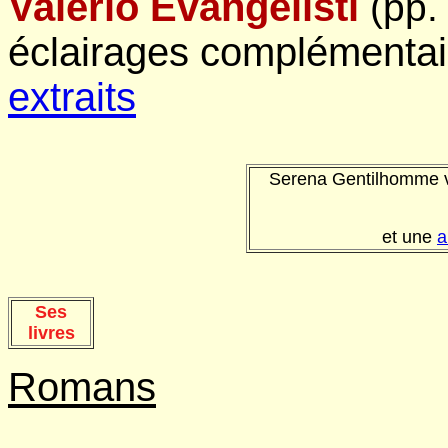
Valerio Evangelisti
(pp.
éclairages complémentair
extraits
Serena Gentilhomme v
et une
a
Ses
livres
Romans