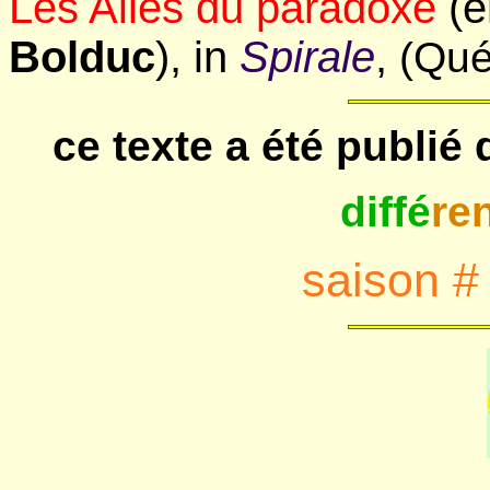
Les Ailes du paradoxe
(e
Bolduc
), in
Spirale
,
(Qué
ce texte a été publié
diffé
re
saison #