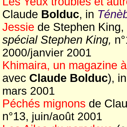
Les Yeux troubles et autr
Claude
Bolduc
, in
Ténèb
Jessie
de Stephen King,
spécial Stephen King,
n°
2000/janvier 2001
Khimaira, un magazine à
avec
Claude Bolduc
), i
mars 2001
Péchés mignons
de Clau
n°13,
juin/août 2001