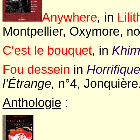
Anywhere
,
in
Lili
Montpellier, Oxymore,
no
C'est le bouquet
, in
Khim
Fou dessein
in
Horrifiqu
l'Étrange,
n°4, Jonquièr
Anthologie
: