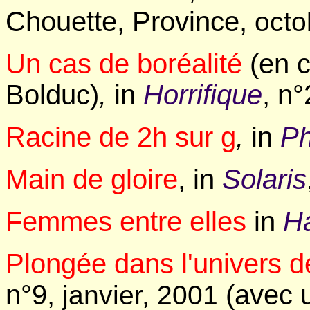
Chouette, Province,
octo
Un cas de boréalité
(en c
Bolduc)
,
in
Horrifique
, n
Racine de 2h sur g
,
in
Ph
Main de gloire
, in
Solaris
Femmes entre elles
in
H
Plongée dans l'univers d
n°9,
(avec u
janvier, 2001