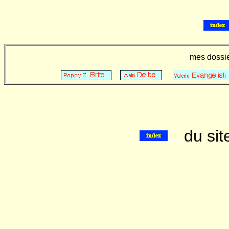
mes dossi
. .
.. .
..
du sit