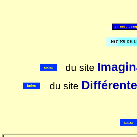
..
Imagina
..
du site
..
Différent
du site