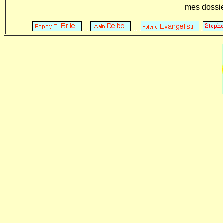
mes dossi
. .
.. .
.