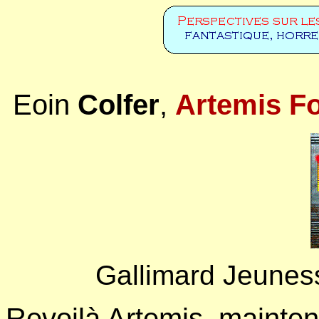
Eoin
Colfer
,
Artemis F
Gallimard Jeunesse
Revoilà Artemis, mainten