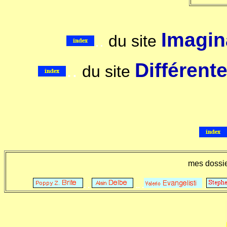
Imagina
..
du site
..
Différent
du site
mes dossi
. .
.. .
.