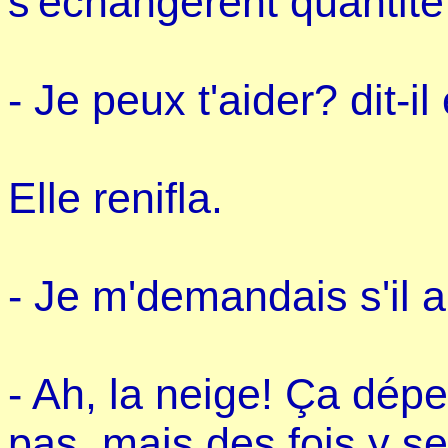
s'échangèrent quantité
- Je peux t'aider? dit-il 
Elle renifla.
- Je m'demandais s'il al
- Ah, la neige! Ça dé
pas, mais des fois y s