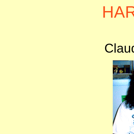
HA
Clau