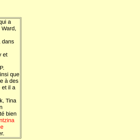
qui a
e Ward,
.
a dans
 et
P.
ainsi que
re à des
et il a
k, Tina
n
té bien
intzina
de
r.