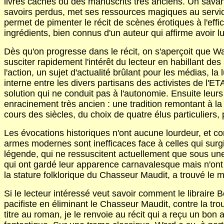
livres cachés ou des manuscrits très anciens. Un savant
savoirs perdus, met ses ressources magiques au service 
permet de pimenter le récit de scènes érotiques à l'effic
ingrédients, bien connus d'un auteur qui affirme avoir lu
Dès qu'on progresse dans le récit, on s'aperçoit que Wa
susciter rapidement l'intérêt du lecteur en habillant de
l'action, un sujet d'actualité brûlant pour les médias,
interne entre les divers partisans des activistes de l'ET
solution qui ne conduit pas à l'autonomie. Ensuite leur
enracinement très ancien : une tradition remontant à l
cours des siècles, du choix de quatre élus particuliers,
Les évocations historiques n'ont aucune lourdeur, et con
armes modernes sont inefficaces face à celles qui surgi
légende, qui ne ressuscitent actuellement que sous un
qui ont gardé leur apparence carnavalesque mais n'ont p
la stature folklorique du Chasseur Maudit, a trouvé l
Si le lecteur intéressé veut savoir comment le libraire
pacifiste en éliminant le Chasseur Maudit, contre la tr
titre au roman, je le renvoie au récit qui a reçu un bon