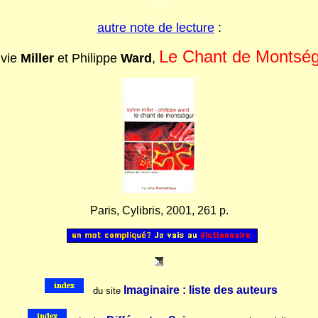
.. ..
autre note de lecture
:
Le Chant de Montsé
lvie
Miller
et Philippe
Ward
,
Paris, Cylibris, 2001, 261 p.
..
Imaginaire : liste des auteurs
..
du site