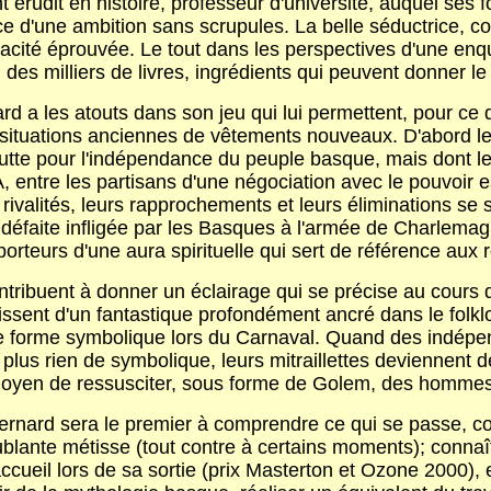
 érudit en histoire, professeur d'université, auquel ses 
d'une ambition sans scrupules. La belle séductrice, coll
acité éprouvée. Le tout dans les perspectives d'une enquêt
 des milliers de livres, ingrédients qui peuvent donner le 
rd a les atouts dans son jeu qui lui permettent, pour ce
s situations anciennes de vêtements nouveaux. D'abord le 
 la lutte pour l'indépendance du peuple basque, mais dont
A, entre les partisans d'une négociation avec le pouvoir e
s rivalités, leurs rapprochements et leurs éliminations 
a défaite infligée par les Basques à l'armée de Charlem
 porteurs d'une aura spirituelle qui sert de référence au
tribuent à donner un éclairage qui se précise au cours de
ssent d'un fantastique profondément ancré dans le folkl
e forme symbolique lors du Carnaval. Quand des indépend
lus rien de symbolique, leurs mitraillettes deviennent de
e moyen de ressusciter, sous forme de Golem, des homme
 Bernard sera le premier à comprendre ce qui se passe, c
oublante métisse (tout contre à certains moments); connaî
 accueil lors de sa sortie (prix Masterton et Ozone 2000)