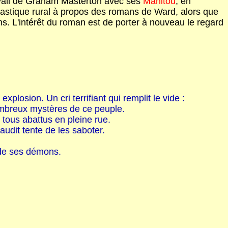
ravail de Graham Masterton avec ses
Manitou
, en
ntastique rural à propos des romans de Ward, alors que
ns. L'intérêt du roman est de porter à nouveau le regard
xplosion. Un cri terrifiant qui remplit le vide :
nombreux mystères de ce peuple.
 tous abattus en pleine rue.
udit tente de les saboter.
t de ses démons.