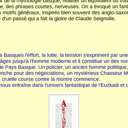
tir de la mythologie basque, réaliser un équivalent du t
icace, des phrases courtes, nerveuses. On a évoqué un fa
es motifs généraux, inspirés bien souvent des anglo-saxo
e d'un passé qui a fait la gloire de Claude Seignolle.
 Basques l'effort, la lutte, la tension s'expriment par une e
 des âges jusqu'à l'homme moderne et il constitue un des 
 le Pays Basque. Un policier, un ancien homme politique,
 penche pour des négociations, un mystérieux Chasseur Ma
e cruelle course contre la montre commence.
 nous entraîne dans l'univers fantastique de l'Euzkadi e