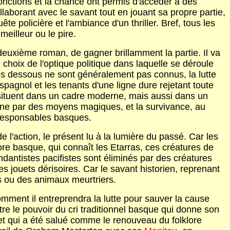
fonctions et la chance ont permis d'accéder à des
aborant avec le savant tout en jouant sa propre partie,
e policière et l'ambiance d'un thriller. Bref, tous les
meilleur ou le pire.
 deuxième roman, de gagner brillamment la partie. Il va
choix de l'optique politique dans laquelle se déroule
 les dessous ne sont généralement pas connus, la lutte
spagnol et les tenants d'une ligne dure rejetant toute
se situent dans un cadre moderne, mais aussi dans un
agne par des moyens magiques, et la survivance, au
x responsables basques.
 l'action, le présent lu à la lumière du passé. Car les
ore basque, qui connaît les Etarras, ces créatures de
antistes pacifistes sont éliminés par des créatures
s jouets dérisoires. Car le savant historien, reprenant
s ou des animaux meurtriers.
omment il entreprendra la lutte pour sauver la cause
tre le pouvoir du cri traditionnel basque qui donne son
, et qui a été salué comme le renouveau du folklore