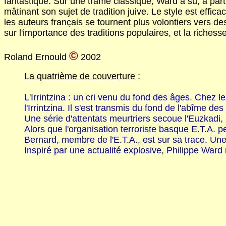
fantastique. Sur une trame classique, Ward a su, à par
mâtinant son sujet de tradition juive. Le style est eff
les auteurs français se tournent plus volontiers vers d
sur l'importance des traditions populaires, et la richess
©
Roland Ernould
2002
La quatrième de couverture
:
L'Irrintzina : un cri venu du fond des âges. Chez les
l'Irrintzina. Il s'est transmis du fond de l'abîme
Une série d'attentats meurtriers secoue l'Euzkadi,
Alors que l'organisation terroriste basque E.T.A.
Bernard, membre de l'E.T.A., est sur sa trace. Un
Inspiré par une actualité explosive, Philippe Ward