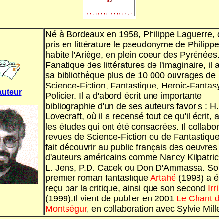
Né à Bordeaux en 1958, Philippe Laguerre, 
pris en littérature le pseudonyme de Philipp
habite l'Ariège, en plein coeur des Pyrénées
Fanatique des littératures de l'imaginaire, il 
sa bibliothèque plus de 10 000 ouvrages de
Science-Fiction, Fantastique, Heroic-Fantasy
auteur
Policier. Il a d'abord écrit une importante
bibliographie d'un de ses auteurs favoris : H.
Lovecraft, où il a recensé tout ce qu'il écrit, 
les études qui ont été consacrées. Il collabo
revues de Science-Fiction ou de Fantastique 
fait découvrir au public français des oeuvres
d'auteurs américains comme Nancy Kilpatric
L. Jens, P.D. Cacek ou Don D'Ammassa. So
premier roman fantastique
Artahé
(1998) a é
reçu par la critique, ainsi que son second
Irr
(1999).Il vient de publier en 2001
Le Chant 
Montségur
, en collaboration avec Sylvie Mille