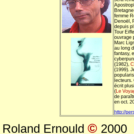
Apostroph
Bretagne 
femme Rég
Denoël, F
depuis pl
Tour Eiff
ouvrage p
Marc Lig
au long de
fantasy, 
cyberpunk
(1982),
C
(1999). J
popularis
lecteurs.
écrit plu
(
Le Voya
de paraît
en oct. 2
http://pe
©
Roland Ernould
2000