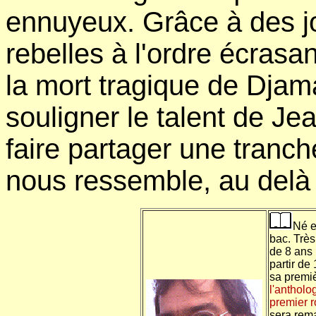
ennuyeux. Grâce à des jo
rebelles à l'ordre écrasa
la mort tragique de Djama
souligner le talent de J
faire partager une tranc
nous ressemble, au delà 
Né e
bac. Très 
de 8 ans 
partir de
sa premi
l'antholo
premier 
sera rema