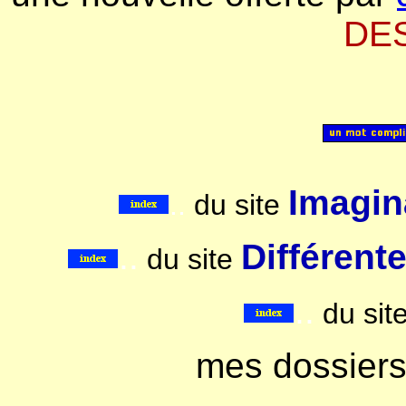
DE
Imagina
..
du site
..
Différent
du site
..
du sit
mes dossier