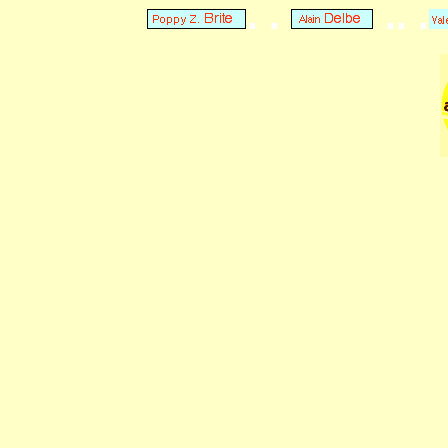
. .
.. .