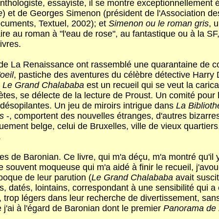
, anthologiste, essayiste, il se montre exceptionnellemen
e
) et de Georges Simenon (président de l'Association des 
ocuments, Textuel, 2002); et
Simenon ou le roman gris
, 
ire au roman à "l'eau de rose", au fantastique ou à la SF
ivres.
s de La Renaissance ont rassemblé une quarantaine de con
oeil
, pastiche des aventures du célèbre détective Harry
t
Le Grand Chalababa
est un recueil qui se veut la cari
es, se délecte de la lecture de Proust. Un comité pour l
désopilantes. Un jeu de miroirs intrigue dans
La Bibliot
s
-, comportent des nouvelles étranges, d'autres bizarr
uement belge, celui de Bruxelles, ville de vieux quartier
.
s de Baronian. Ce livre, qui m'a déçu, m'a montré qu'il y 
e souvent moqueuse qui m'a aidé à finir le recueil, j'avo
poque de leur parution (
Le Grand Chalababa
avait susc
, datés, lointains, correspondant à une sensibilité qui a
, trop légers dans leur recherche de divertissement, san
e j'ai à l'égard de Baronian dont le premier
Panorama de la