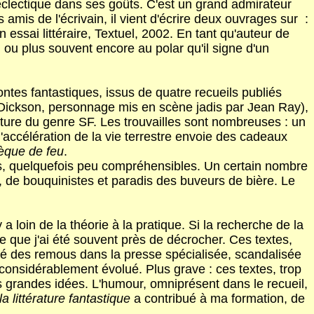
t éclectique dans ses goûts. C'est un grand admirateur
amis de l'écrivain, il vient d'écrire deux ouvrages sur :
un essai littéraire, Textuel, 2002. En tant qu'auteur de
, ou plus souvent encore au polar qu'il signe d'un
tes fantastiques, issus de quatre recueils publiés
 Dickson, personnage mis en scène jadis par Jean Ray),
cature du genre SF. Les trouvailles sont nombreuses : un
'accélération de la vie terrestre envoie des cadeaux
hèque de feu
.
es, quelquefois peu compréhensibles. Un certain nombre
s, de bouquinistes et paradis des buveurs de bière. Le
a loin de la théorie à la pratique. Si la recherche de la
ue que j'ai été souvent près de décrocher. Ces textes,
ité des remous dans la presse spécialisée, scandalisée
 considérablement évolué. Plus grave : ces textes, trop
s grandes idées. L'humour, omniprésent dans le recueil,
 littérature fantastique
a contribué à ma formation, de