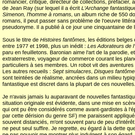
romancier, critique, directeur de collections, préfacier
de Jean Ray (sur lequel il a écrit
L'Archange fantastiqu
Simenon, l'homme à romans
, un album riche de 550 d
romans, il peut passer sans problème de l'oeuvre littéra
pseudonyme. Il a publié à ce jour une cinquantaine de l
Sous le titre de
Histoires fantômes
, les éditions belge
entre 1977 et 1998, plus un inédit :
Les Adorateurs de l'
paru en feuilletons. Baronian aime l'art de la parodie, e
extraterrestre, voyageur de commerce courant les planèt
particuliers à ses membres. Un robot vit des aventures 
Les autres recueils :
Sept simulacres
,
Disques fantôme
sont teintées de réalisme, ancrées dans un milieu typiq
fantastique est discret dans la plupart de ces nouvelles
Je n'avais jamais lu auparavant de nouvelles fantastique
situation originale est évidente, dans une mise en scèn
qui ont pu être considérés comme avant-gardistes à l'é
par cette dérision du genre SF) me paraissent appliqués
souvent distanciés, m'ont souvent paru de peu d'intérêt
ne peut seul suffire. Je regrette, eu égard à la dette qu
ne pas pouvoir me montrer plus indulgent à son égard.