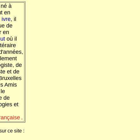
 né à
t en
ivre
, il
que de
r en
ut
où il
téraire
 d'années,
alement
ogiste, de
ste et de
Bruxelles
es Amis
 le
e de
ogies et
rançaise
.
ur ce site :