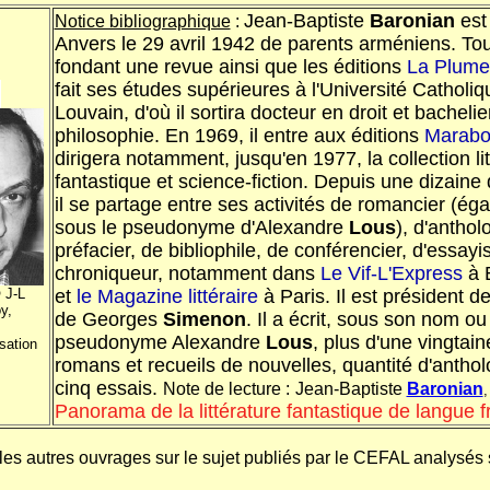
Jean-Baptiste
Baronian
est
Notice bibliographique
:
Anvers le 29 avril 1942 de parents arméniens. Tou
fondant une revue ainsi que les éditions
La Plume 
fait ses études supérieures à l'Université Catholi
Louvain, d'où il sortira docteur en droit et bachelie
philosophie. En 1969, il entre aux éditions
Marabo
dirigera notamment, jusqu'en 1977, la collection lit
fantastique et science-fiction. Depuis une dizaine
il se partage entre ses activités de romancier (ég
sous le pseudonyme d'Alexandre
Lous
), d'anthol
préfacier, de bibliophile, de conférencier, d'essayi
chroniqueur, notamment dans
Le Vif-L'Express
à 
 J-L
et
le Magazine littéraire
à Paris. Il est président d
y,
de Georges
Simenon
. Il a écrit, sous son nom ou
pseudonyme Alexandre
Lous
, plus d'une vingtain
sation
romans et recueils de nouvelles, quantité d'anthol
cinq essais.
Note de lecture :
Jean-Baptiste
Baronian
,
Panorama de la littérature fantastique de langue f
les autres ouvrages sur le sujet publiés par le CEFAL analysés s