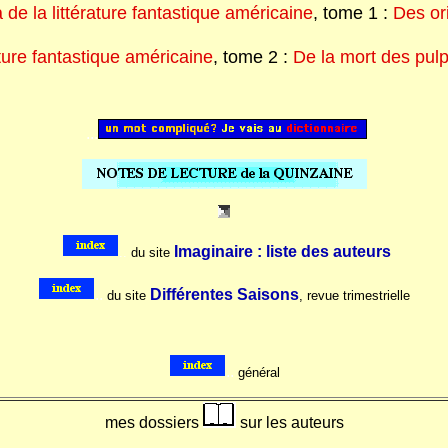
de la littérature fantastique américaine
, tome 1 :
Des or
ture fantastique américaine
, tome 2 :
De la mort des pul
...
Imaginaire : liste des auteurs
..
du site
..
Différentes Saisons
du site
, revue trimestrielle
..
général
mes dossiers
sur les auteurs