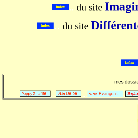
Imagin
..
du site
..
Différent
du site
mes dossi
. .
.. .
.