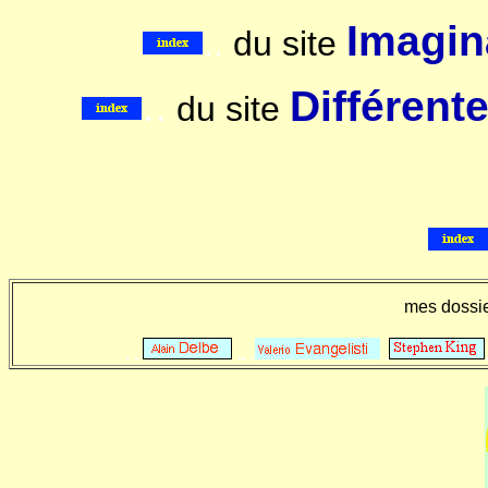
Imagina
..
du site
..
Différent
du site
mes dossi
. .
.. .
.