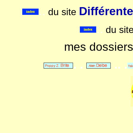
..
Différent
du site
..
du sit
mes dossier
. .
.. .