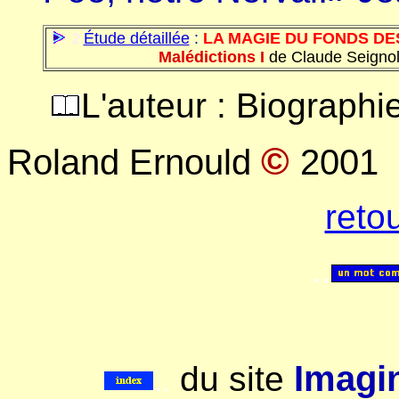
Étude détaillée
:
LA MAGIE DU FONDS DE
.
2
.
Malédictions I
de Claude Seignol
L'auteur : Biographi
©
Roland Ernould
2001
reto
..
Imagin
du site
..