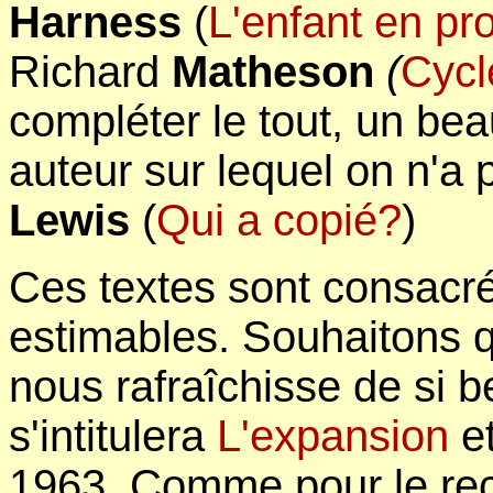
Harness
(
L'enfant en pr
Richard
Matheson
(
Cycl
compléter le tout, un bea
auteur sur lequel on n'a 
Lewis
(
Qui a copié?
)
Ces textes sont consacré
estimables. Souhaitons q
nous rafraîchisse de si b
s'intitulera
L'expansion
et
1963. Comme pour le rec