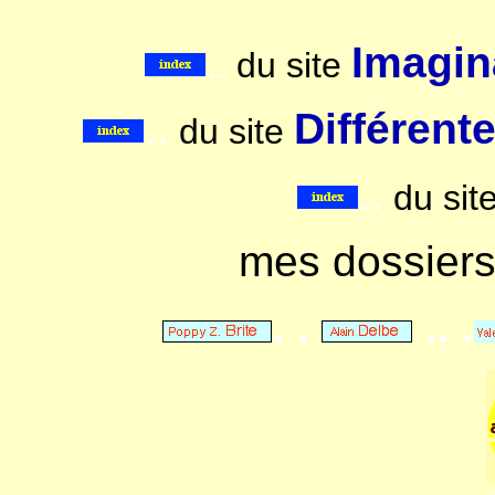
Imagina
..
du site
..
Différent
du site
..
du sit
mes dossier
. .
.. .