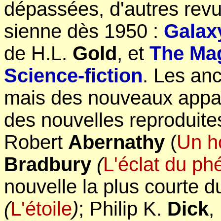
dépassées, d'autres revu
sienne dès 1950 :
Galax
de H.L.
Gold
, et
The Mag
Science-fiction
. Les anc
mais des nouveaux appara
des nouvelles reproduit
Robert
Abernathy
(
Un h
Bradbury
(
L'éclat du ph
nouvelle la plus courte du
(
L'étoile
)
; Philip K.
Dick
,