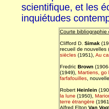
scientifique, et les é
inquiétudes contemp
Courte bibliographie 
Clifford D.
Simak
(19
recueil de nouvelles
siècles
(1951),
Au car
Fredric
Brown
(1906
(1949),
Martiens, go
farfafouilles
, nouvell
Robert
Heinlein
(190
la lune
(1950),
Mario
terre étrangère
(1961
Alfred Elton
Van Vog