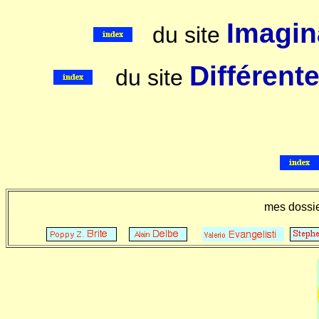
Imagina
..
du site
..
Différent
du site
mes dossi
. .
.. .
.