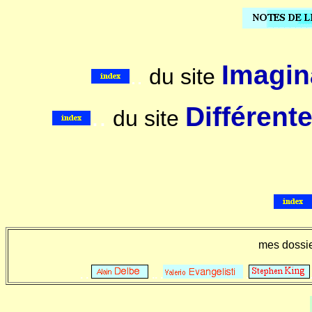
Imagina
..
du site
..
Différent
du site
mes dossi
. .
.. .
.