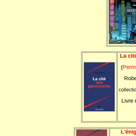
La ci
(
Permu
Robe
collecti
Livre
L'éni