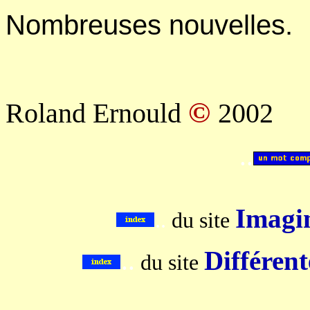
Nombreuses nouvelles.
©
Roland Ernould
2002
..
Imagin
..
du site
..
Différent
du site