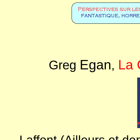
Egan
La 
Greg
,
Laffont (Ailleurs et d