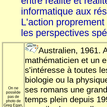
entre réalité et réalit
informatique aux r
L'action proprement 
les perspectives spé
Australien, 1961. 
mathématicien et un 
s'intéresse à toutes l
biologie ou la physique
ses romans une grande 
On ne
possède
pas de
temps plein depuis 19
photo de
Greg Egan,