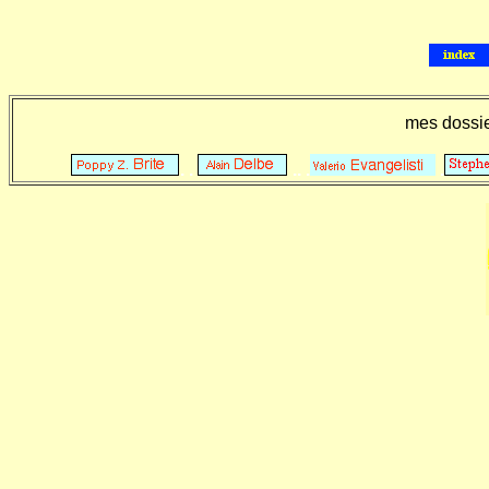
mes dossi
. .
.. .
.