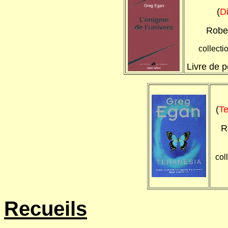
(
Di
Rober
collecti
Livre de 
(
Te
R
col
Recueils