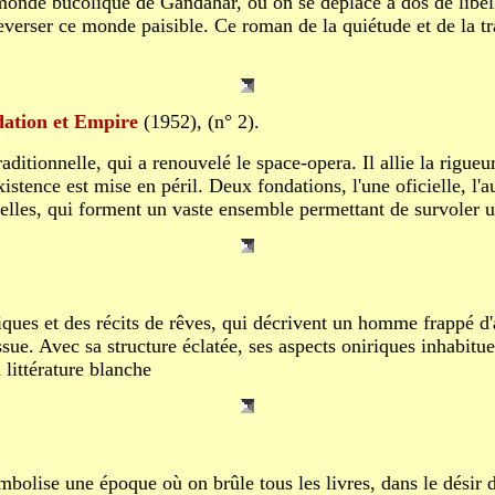
monde bucolique de Gandahar, où on se déplace à dos de libellu
rser ce monde paisible. Ce roman de la quiétude et de la tran
ation et Empire
(1952), (n° 2).
aditionnelle, qui a renouvelé le space-opera. Il allie la rigueur
istence est mise en péril. Deux fondations, l'une oficielle, l'a
velles, qui forment un vaste ensemble permettant de survoler u
es et des récits de rêves, qui décrivent un homme frappé d'a
ssue. Avec sa structure éclatée, ses aspects oniriques inhabitu
 littérature blanche
bolise une époque où on brûle tous les livres, dans le désir d