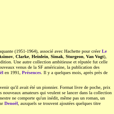
 cinquante (1951-1964), associé avec Hachette pour créer
Le
Asimov
,
Clarke
,
Heinlein
,
Simak
,
Sturgeon
,
Van Vogt
),
dition. Une autre collection ambitieuse et réputée fut celle
uveaux venus de la SF américaine, la publication des
ël
en 1991,
Présences
. Il y a quelques mois, après près de
enir qu'il avait été un pionnier. Format livre de poche, prix
es nouveaux amateurs qui veulent se lancer dans la collection
trimestre ne comporte qu'un inédit, même pas un roman, un
par
Denoël
, auxquels se trouvent ajoutées quelques titre