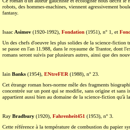
Ce roman d'un auteur gauchiste et écologiste nous décrit le 
robots, des hommes-machines, viennent agressivement bouleve
fantasy.
Isaac
Asimov
(1920-1992),
Fondation
(1951), n° 1, et
Fond
Un des chefs d'oeuvre les plus solides de la science-fiction tr
se passe en l'an 11.988, dans le royaume de Trantor, dont l'ex
romans seront suivis par plusieurs autres, ainsi que des nou
Iain
Banks
(1954),
ENtreFER
(1988), n° 23.
Cet étrange roman hors-norme mêle des fragments biographiqu
concentrée sur un pont qui se modifie, sans origine et sans i
appartient aussi bien au domaine de la science-fiction qu'à la
Ray
Bradbury
(1920),
Fahrenheit451
(1953), n° 3.
Cette référence à la température de combustion du papier sym