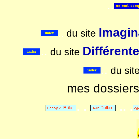
..
Imagina
..
du site
..
Différent
du site
..
du sit
mes dossier
. .
.. .