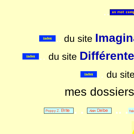
..
Imagina
..
du site
..
Différent
du site
..
du sit
mes dossier
. .
.. .