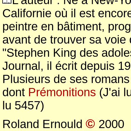
L'auteur : Né à New-Yo
Californie où il est encore
peintre en bâtiment, pr
avant de trouver sa voie
"Stephen King des adoles
Journal, il écrit depuis 1
Plusieurs de ses romans 
dont
Prémonitions
(J'ai l
lu 5457)
©
Roland Ernould
2000