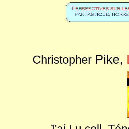
Pike,
Christopher
J'ai Lu coll. Té