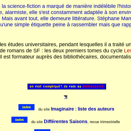
 la science-fiction a marqué de manière indélébile l'histoi
e, alarmiste, elle s'est constamment adaptée à son enviro
 Mais avant tout, elle demeure littérature. Stéphane Ma
, qu'une simple étiquette peine à rassembler mais que ra
des études universitaires, pendant lesquelles il a traité 
on de romans de SF : les deux premiers tomes du cycle
Les
. Il est formateur auprès des bibliothécaires, documental
..
Imaginaire : liste des auteurs
..
du site
..
Différentes Saisons
du site
, revue trimestrielle