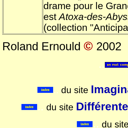
drame pour le Grand
est
Atoxa-des-Abys
(collection "Anticipa
©
Roland Ernould
2002
..
Imagina
..
du site
..
Différent
du site
..
du sit