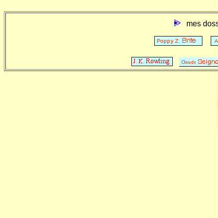
..
mes dos
. .
..