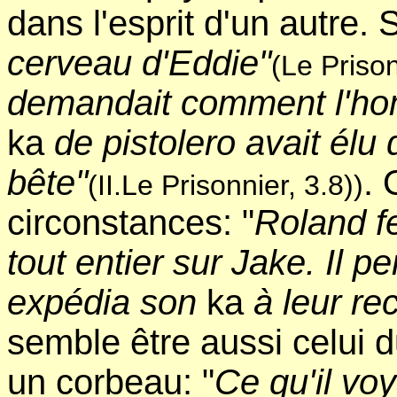
dans l'esprit d'un autre. 
cerveau d'Eddie"
(Le Prison
demandait comment l'hom
ka
de pistolero avait élu 
bête"
. 
(II.Le Prisonnier, 3.8))
circonstances: "
Roland f
tout entier sur Jake. Il 
expédia son
ka
à leur re
semble être aussi celui 
un corbeau: "
Ce qu'il voy