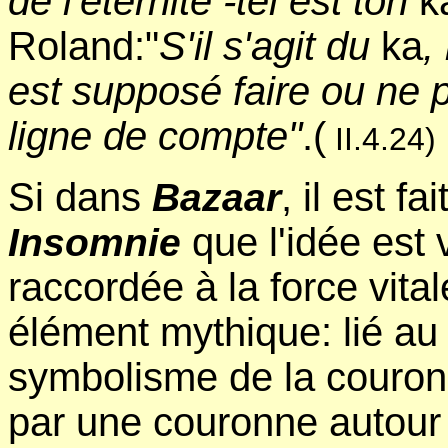
de l'éternité -tel est ton
k
Roland:"
S'il s'agit du
ka
,
est supposé faire ou ne 
ligne de compte"
.(
II.4.24)
Si dans
, il est f
Bazaar
que l'idée est 
Insomnie
raccordée à la force vital
élément mythique: lié au
symbolisme de la couron
par une couronne autour 