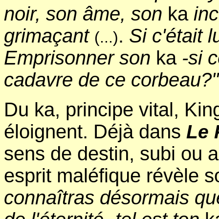
noir, son âme, son
ka
inc
grimaçant
.
Si c'était 
(...)
Emprisonner son
ka
-si c
cadavre de ce corbeau?"
Du ka, principe vital, Kin
éloignent. Déjà dans
Le 
sens de destin, subi ou 
esprit maléfique révèle s
connaîtras désormais que