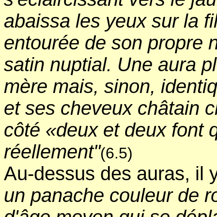
abaissa les yeux sur la fill
entourée de son propre n
satin nuptial. Une aura p
mère mais, sinon, identi
et ses cheveux châtain cl
côté «deux et deux font q
réellement"
(6.5)
Au-dessus des auras, il 
un panache couleur de r
d'âge moyen qui se dépla