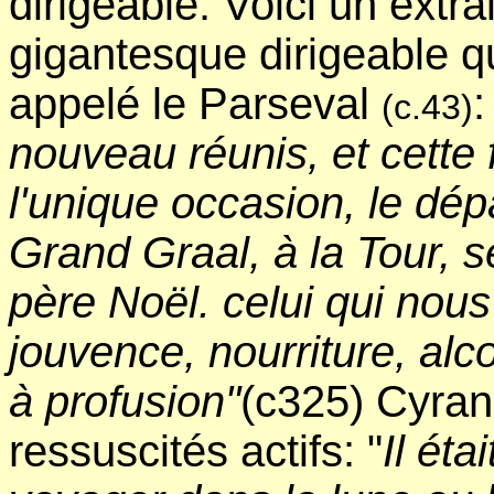
dirigeable. Voici un extr
gigantesque dirigeable q
appelé le Parseval
:
(c.43)
nouveau réunis, et cette 
l'unique occasion, le dé
Grand Graal, à la Tour, 
père Noël. celui qui nous
jouvence, nourriture, alc
à profusion"
(c325) Cyran
ressuscités actifs: "
Il éta