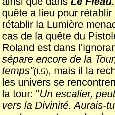
ainsi que dans
Le Fléau.
quête a lieu pour rétabli
rétablir la Lumière mena
cas de la quête du Pisto
Roland est dans l'ignora
sépare encore de la Tour
temps"
, mais il la re
(I.5)
les univers se rencontren
la tour: "
Un escalier, peu
vers la Divinité. Aurais-t