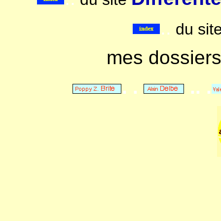
..
du sit
mes dossier
. .
.. .