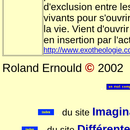
d'exclusion entre l
vivants pour s'ouvrir
la vie. Vient d'ouvr
en insertion par l'a
http://www.exotheologie.
©
Roland Ernould
2002
..
Imagina
..
du site
..
Différent
du site