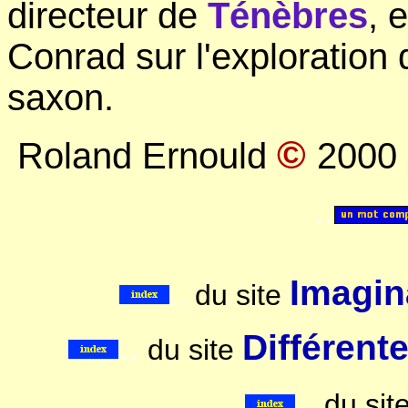
directeur de
Ténèbres
, 
Conrad sur l'exploration 
saxon.
©
Roland Ernould
2000
..
Imagina
..
du site
..
Différent
du site
..
du sit