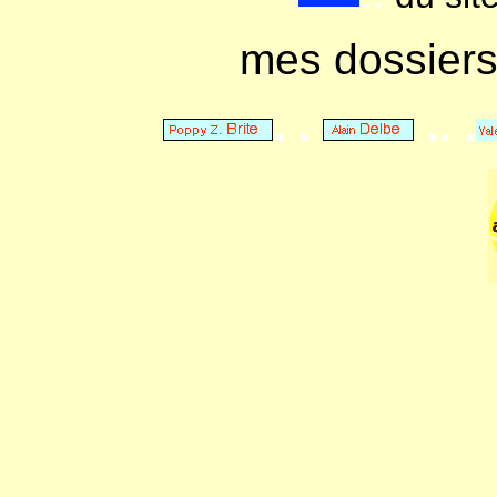
mes dossier
. .
.. .