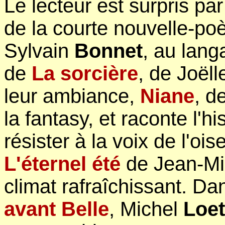
Le lecteur est surpris par
de la courte nouvelle-p
Sylvain
Bonnet
, au lang
de
La sorcière
, de Joël
leur ambiance,
Niane
, d
la fantasy, et raconte l'hi
résister à la voix de l'ois
L'éternel été
de Jean-M
climat rafraîchissant. D
avant Belle
, Michel
Loet