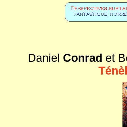
Daniel
Conrad
et B
Ténè