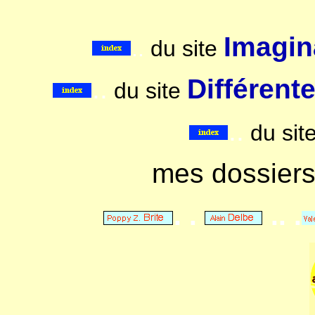
Imagina
..
du site
..
Différent
du site
..
du sit
mes dossier
. .
.. .