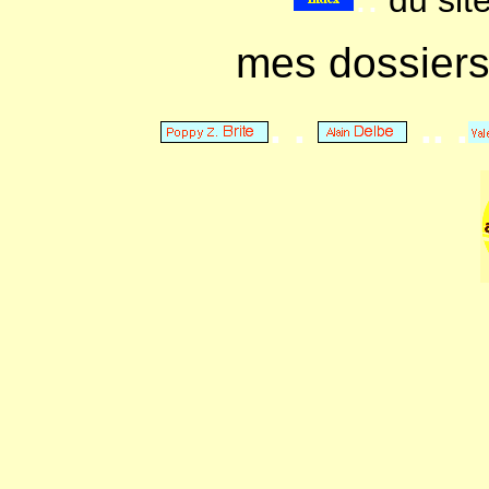
du sit
mes dossier
. .
.. .