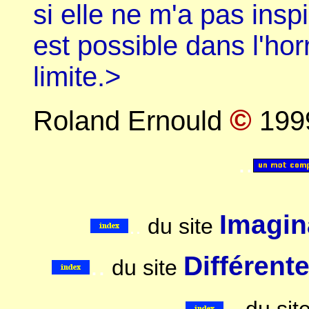
si elle ne m'a pas inspi
est possible dans l'hor
limite.>
©
Roland Ernould
199
..
Imagina
..
du site
..
Différent
du site
..