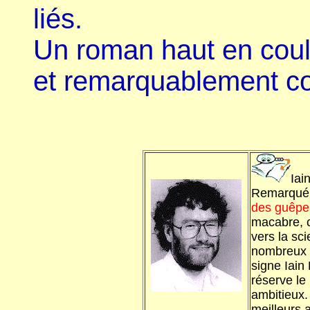
liés.
Un roman haut en coule
et remarquablement con
Iai
Remarqué i
des guêpe
macabre, c
vers la sc
nombreux le
signe Iain
réserve le
ambitieux.
meilleurs 