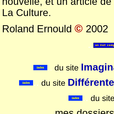
nouvelle, et un article de
La Culture.
©
Roland Ernould
2002
..
Imagina
..
du site
..
Différent
du site
..
du sit
mes dossier