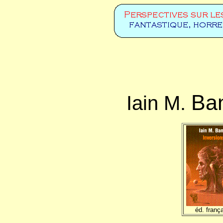
Ba
Iain M.
éd. franç