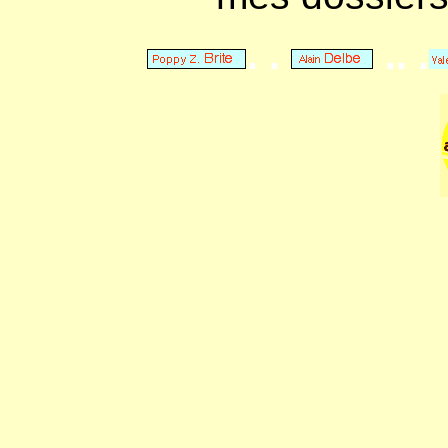
. .
.. .