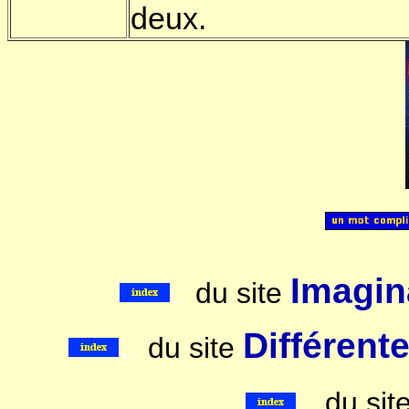
deux.
Imagina
..
du site
..
Différent
du site
..
du sit