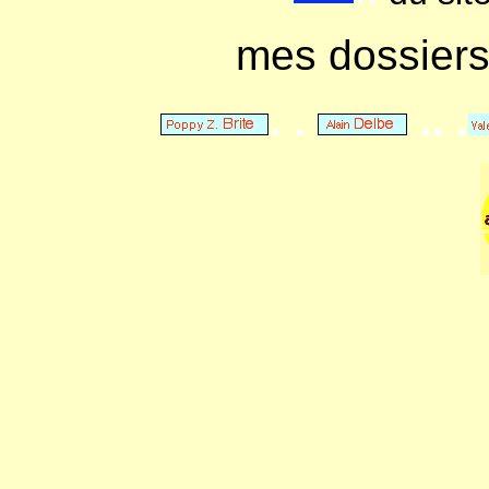
mes dossier
. .
.. .