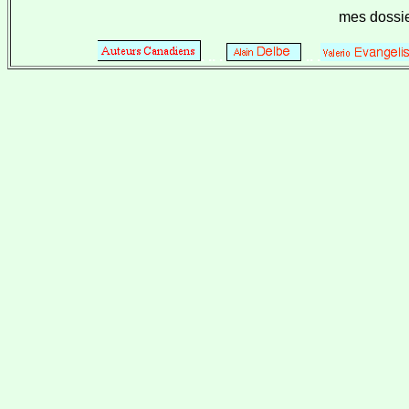
mes dossi
. .. .
.. .